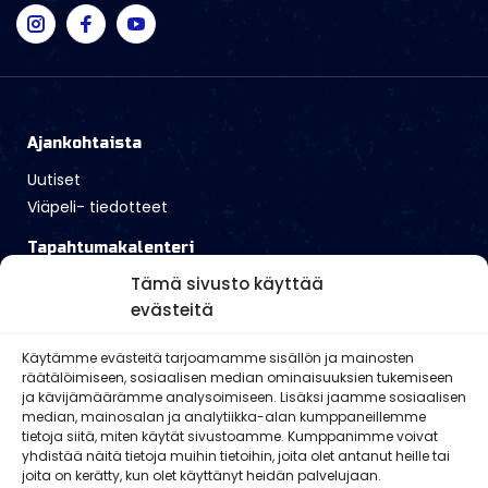
Ajankohtaista
Uutiset
Viäpeli- tiedotteet
Tapahtumakalenteri
Tämä sivusto käyttää
Toiminta
evästeitä
Ammunta
Käytämme evästeitä tarjoamamme sisällön ja mainosten
räätälöimiseen, sosiaalisen median ominaisuuksien tukemiseen
AAK todistus
ja kävijämäärämme analysoimiseen. Lisäksi jaamme sosiaalisen
median, mainosalan ja analytiikka-alan kumppaneillemme
Jäsenasiat
tietoja siitä, miten käytät sivustoamme. Kumppanimme voivat
yhdistää näitä tietoja muihin tietoihin, joita olet antanut heille tai
Jäsentuotteet
joita on kerätty, kun olet käyttänyt heidän palvelujaan.